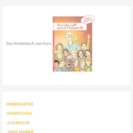
h
e
n
n
a
Das Kinderbuch zum Kurs
c
h
:
KINDERGARTEN
GRUNDSCHULE
JUGENDLICHE
JUNGE MÄNNER